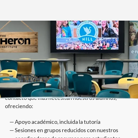
Inicio
>
Vida estudiantil
>
La colina
El Laboratorio de Aprendizaje del Instituto Heron
(The HILL) proporciona el apoyo presencial y el
contacto que más necesitan nuestros alumnos,
ofreciendo:
Apoyo académico, incluida la tutoría
Sesiones en grupos reducidos con nuestros