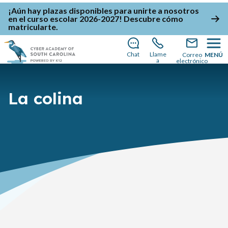
¡Aún hay plazas disponibles para unirte a nosotros
en el curso escolar 2026-2027!
Descubre cómo
matricularte
.
Chat
Llame
Correo
MENÚ
a
electrónico
La colina